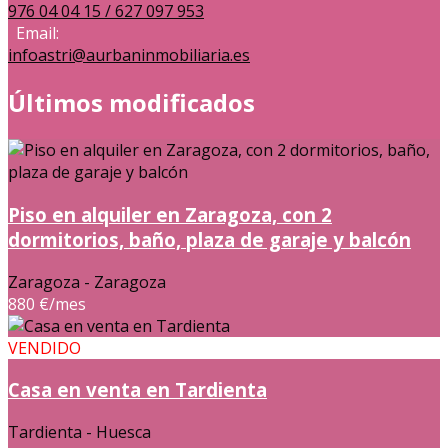
976 04 04 15 / 627 097 953
Email:
infoastri@aurbaninmobiliaria.es
Últimos modificados
Piso en alquiler en Zaragoza, con 2
dormitorios, baño, plaza de garaje y balcón
Zaragoza - Zaragoza
880 €/mes
VENDIDO
Casa en venta en Tardienta
Tardienta - Huesca