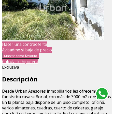
Hacer una contraoferta
Avisadme si baja de precio
Marcar como favorito
Calcula tu hipoteca
Exclusiva
Descripción
Desde Urban Asesores inmobiliarios les ofrecemos esta
fantástica casa señorial, con más de 3000 m2 construidos.
En la planta baja dispone de un piso completo, oficina,
varios almacenes, cuadras, cuarto de calderas, garaje
para 5-7 coches y amplio jardín. En la primera planta se