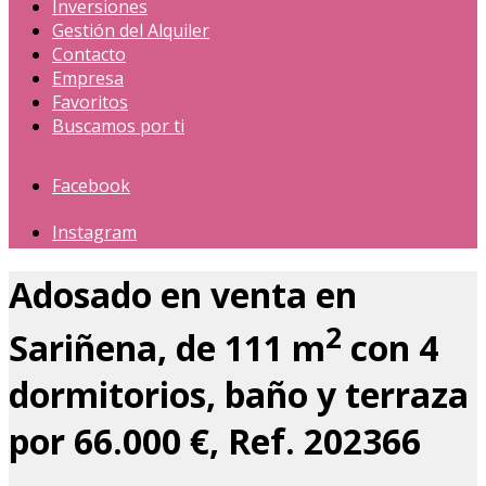
Inversiones
Gestión del Alquiler
Contacto
Empresa
Favoritos
Buscamos por ti
Facebook
Instagram
Adosado en venta en
2
Sariñena, de 111 m
con 4
dormitorios, baño y terraza
por 66.000 €, Ref. 202366