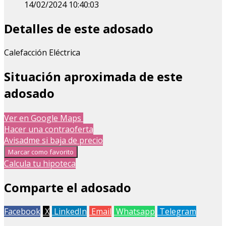
14/02/2024 10:40:03
Detalles de este adosado
Calefacción Eléctrica
Situación aproximada de este
adosado
Leaflet
| Map data ©
OpenStreetMap
contributors
Ver en Google Maps
+
Hacer una contraoferta
Avisadme si baja de precio
−
Marcar como favorito
Calcula tu hipoteca
Comparte el adosado
Facebook
X
LinkedIn
Email
Whatsapp
Telegram